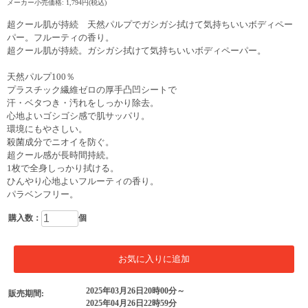
メーカー小売価格: 1,794円(税込)
超クール肌が持続 天然パルプでガシガシ拭けて気持ちいいボディペー
パー。フルーティの香り。
超クール肌が持続。ガシガシ拭けて気持ちいいボディペーパー。
天然パルプ100％
プラスチック繊維ゼロの厚手凸凹シートで
汗・ベタつき・汚れをしっかり除去。
心地よいゴシゴシ感で肌サッパリ。
環境にもやさしい。
殺菌成分でニオイを防ぐ。
超クール感が長時間持続。
1枚で全身しっかり拭ける。
ひんやり心地よいフルーティの香り。
パラベンフリー。
購入数：
個
2025年03月26日20時00分～
販売期間:
2025年04月26日22時59分